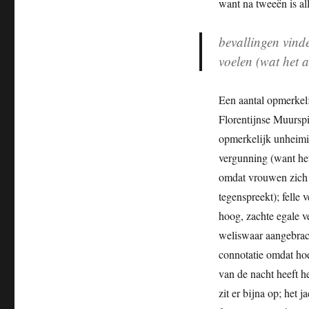
want na tweeën is all
bevallingen vind
voelen (wat het a
Een aantal opmerkeli
Florentijnse Muurspi
opmerkelijk unheimis
vergunning (want het
omdat vrouwen zich d
tegenspreekt); felle v
hoog, zachte egale ve
weliswaar aangebrach
connotatie omdat hoer
van de nacht heeft h
zit er bijna op; het