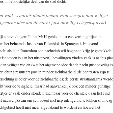
es in het oostelijke deel van de stad dicht.
en vaak ’s nachts plaats omdat vrouwen zich dan veiliger
lgemene idee dat de nacht juist onveilig is tegenspreekt)
jke bevindingen: In het M4H gebied huist een venijnig bijtende
n; het befaamde Justus van Effenblok in Spangen is bij avond
ch; als je in Rotterdam een nachtclub wil beginnen krijg je gemakkelij
 fenomeen is aan het uitsterven); bevallingen vinden vaak ’s nachts plaa
an veiliger voelen (wat het algemene idee dat de nacht juist onveilig is
erlichting resulteert juist in minder zichtbaarheid (de contrasten zijn te
rlichting is beter voor de zichtbaarheid); de eerste straatlantaarns werd
t voor de veiligheid, maar had aanvankelijk ook een minder gunstige
tjes er vaak onder stonden (zichtbaar voor de clientèle); aan het eind
et nauwelijks zin om een bosuil met nep uilengeluid te lokken (hun dag
 jachtgebied hoeft niet meer afgebakend te worden) en hoewel het