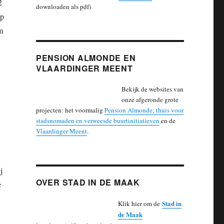
2
downloaden als pdf)
op
m
PENSION ALMONDE EN
VLAARDINGER MEENT
Bekijk de websites van
onze afgeronde grote
projecten: het voormalig
Pension Almonde; thuis voor
stadsnomaden en verweesde buurtinitiatieven
en de
Vlaardinger Meent
.
j
OVER STAD IN DE MAAK
e
Stad in
Klik hier om de
de Maak