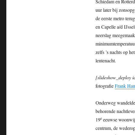
Schiedam en Rotterda
uur later bij zonsop
de eerste metro teru
en Capelle a/d IJsse
neerslag meegemaakt.
minimumtemperatuur 
zelfs ’s nachts op he
lentenacht.
[slideshow_deploy i
fotografie
Frank Han
Onderweg wandelden 
behorende nachtleve
e
19
eeuwse woonwijke
centrum, de wederop