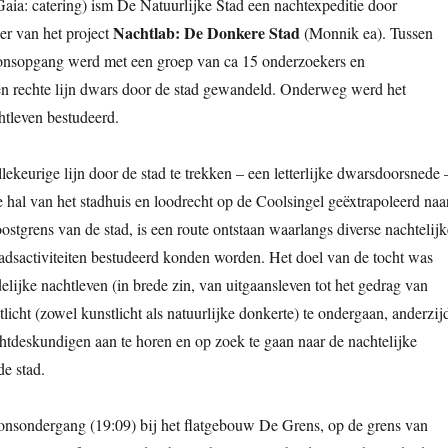
Gaia: catering) ism De Natuurlijke Stad een nachtexpeditie door
Nachtlab: De Donkere Stad
er van het project
(Monnik ea). Tussen
nsopgang werd met een groep van ca 15 onderzoekers en
n rechte lijn dwars door de stad gewandeld. Onderweg werd het
chtleven bestudeerd.
ekeurige lijn door de stad te trekken – een letterlijke dwarsdoorsnede 
 hal van het stadhuis en loodrecht op de Coolsingel geëxtrapoleerd naa
oostgrens van de stad, is een route ontstaan waarlangs diverse nachtelijk
adsactiviteiten bestudeerd konden worden. Het doel van de tocht was
elijke nachtleven (in brede zin, van uitgaansleven tot het gedrag van
licht (zowel kunstlicht als natuurlijke donkerte) te ondergaan, anderzij
tdeskundigen aan te horen en op zoek te gaan naar de nachtelijke
e stad.
zonsondergang (19:09) bij het flatgebouw De Grens, op de grens van