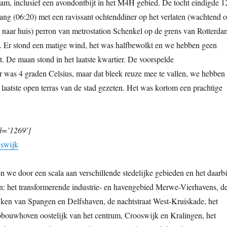
m, inclusief een avondontbijt in het M4H gebied. De tocht eindigde 1
gang (06:20) met een ravissant ochtenddiner op het verlaten (wachtend 
g naar huis) perron van metrostation Schenkel op de grens van Rotterda
l. Er stond een matige wind, het was halfbewolkt en we hebben geen
 De maan stond in het laatste kwartier. De voorspelde
was 4 graden Celsius, maar dat bleek reuze mee te vallen, we hebben
t laatste open terras van de stad gezeten. Het was kortom een prachtige
d=’1269′]
swijk
we door een scala aan verschillende stedelijke gebieden en het daarbi
n: het transformerende industrie- en havengebied Merwe-Vierhavens, d
n van Spangen en Delfshaven, de nachtstraat West-Kruiskade, het
bouwhoven oostelijk van het centrum, Crooswijk en Kralingen, het