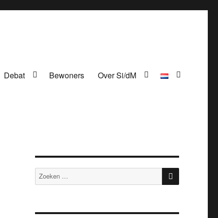
Debat
Bewoners
Over Si/dM
ZOEKEN
Zoeken
naar: