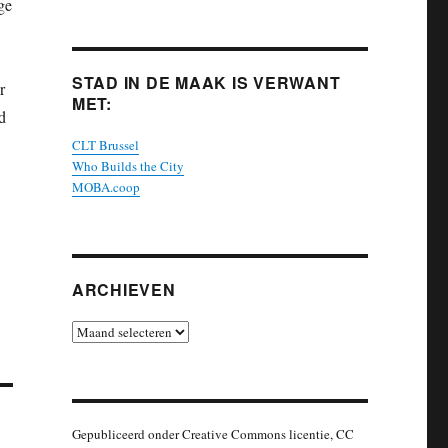
ge
STAD IN DE MAAK IS VERWANT
r
MET:
d
CLT Brussel
Who Builds the City
MOBA.coop
ARCHIEVEN
Archieven
Gepubliceerd onder Creative Commons licentie, CC