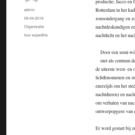
productie; Jacco en 
Auteur
admin
Rotterdam in het kad
Geplaatst
09-04-2019
zonsondergang en zo
op
Categorieën
Organisatie
nachtdeskundigen ee
Tags
tour expeditie
nachtlicht en het na
Door een semi-will
met als centrum de
de uiterste west- en 
lichtfenomenen en st
enerzijds om het sted
nachtdieren) en nacht
om verhalen van nach
ontwerpopgave van d
Er werd gestart bij 