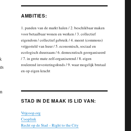
AMBITIES:
1. panden van de markt halen / 2. beschikbaar maken
voor betaalbaar wonen en werken / 3. collectief
eigendom / collectief gebruik / 4. meent (commons)
vrijgesteld van huur / 5. economisch, sociaal en
ecologisch duurzaam / 6. democratisch georganiseerd
k
/ 7. in grote mate zelf-organiserend / 8. eigen
roulerend investeringsfonds / 9. waar mogelijk brutaal
ts
en op eigen kracht
en
STAD IN DE MAAK IS LID VAN:
Vrijcoop.org
Cooplink
Recht op de Stad – Right to the City