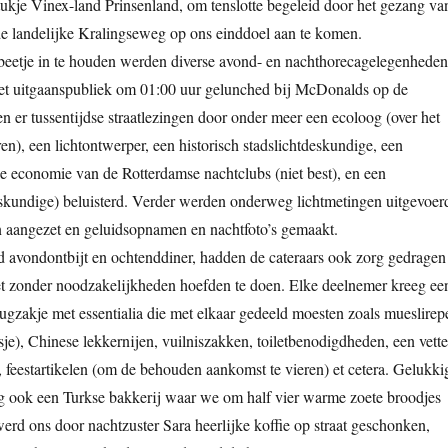
tukje Vinex-land Prinsenland, om tenslotte begeleid door het gezang va
de landelijke Kralingseweg op ons einddoel aan te komen.
eetje in te houden werden diverse avond- en nachthorecagelegenheden
het uitgaanspubliek om 01:00 uur gelunched bij McDonalds op de
n er tussentijdse straatlezingen door onder meer een ecoloog (over het
en), een lichtontwerper, een historisch stadslichtdeskundige, een
 economie van de Rotterdamse nachtclubs (niet best), en een
skundige) beluisterd. Verder werden onderweg lichtmetingen uitgevoer
n aangezet en geluidsopnamen en nachtfoto’s gemaakt.
d avondontbijt en ochtenddiner, hadden de cateraars ook zorg gedragen
t zonder noodzakelijkheden hoefden te doen. Elke deelnemer kreeg ee
rugzakje met essentialia die met elkaar gedeeld moesten zoals mueslirep
je), Chinese lekkernijen, vuilniszakken, toiletbenodigdheden, een vette
), feestartikelen (om de behouden aankomst te vieren) et cetera. Gelukki
ook een Turkse bakkerij waar we om half vier warme zoete broodjes
rd ons door nachtzuster Sara heerlijke koffie op straat geschonken,