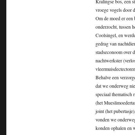
Kralingse bos, een s
vroege vogels door 
Om de moed er een b
onderzocht, tussen 
Coolsingel, en werde
gedrag van nachtdier
stadseconoom over de
nachtwerkster (verlo
vleermuisdectectore
Behalve een verzorg
dat we onderweg nie
speciaal thematisch 
(het Mueslimoedertas
joint (het pubertasje
vonden we onderweg 
konden ophalen en we