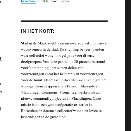
brochure
n
(pdf) te downloaden.
IN HET KORT:
Stad in de Maak zoekt naar nieuwe, sociaal-inclusieve
woonvormen in de stad. De stichting beheert panden
waar collectief wonen mogelijk is voor diverse
d,
doelgroepen. Van deze panden is 30 procent bestemd
voor 'commoning'; het samen delen van
voorzieningen en/of het beheren van voorzieningen
voor de buurt. Daarnaast initieerden we enkele grotere
n
woongemeenschappen zoals Pension Almonde en
en
Vlaardingen Commons. Momenteel werken we aan
nieuwe communityprojecten in Vlaardingen. Onze
missie is om een wooncoöperatie te starten in
g
Rotterdam en daarmee collectief wonen en leven te
bestendigen in de grote stad.